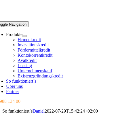
oggle Navigation
Produkte
Firmenkredit
Investitionskredit
Fördermittelkredit
Kontokorrentkredit
Avalkredit
Leasing
Unternehmenskauf
Existenzgründungskredit
So funktioniert´s
Über uns
Partner
 988 134 00
So funktioniert´s
Daniel
2022-07-29T15:42:24+02:00