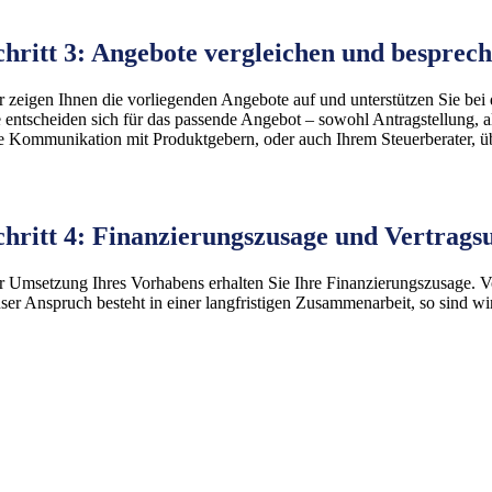
chritt 3:
Angebote vergleichen und besprec
r zeigen Ihnen die vorliegenden Angebote auf und unterstützen Sie be
e entscheiden sich für das passende Angebot – sowohl Antragstellung, a
e Kommunikation mit Produktgebern, oder auch Ihrem Steuerberater, ü
chritt 4: Finanzierungszusage und Vertrags
r Umsetzung Ihres Vorhabens erhalten Sie Ihre Finanzierungszusage. Vo
ser Anspruch besteht in einer langfristigen Zusammenarbeit, so sind wir